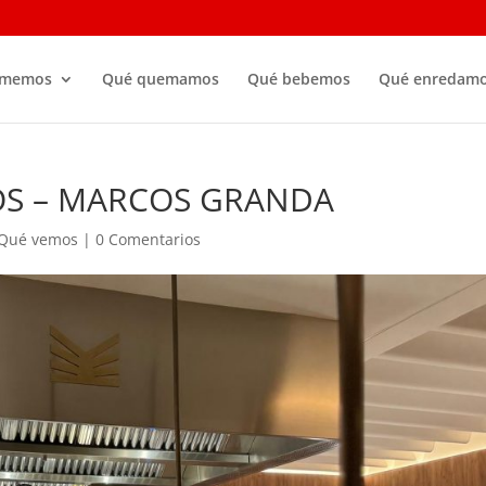
omemos
Qué quemamos
Qué bebemos
Qué enredam
S – MARCOS GRANDA
Qué vemos
|
0 Comentarios