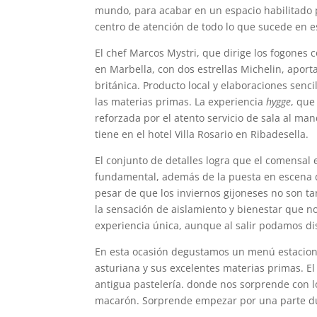
mundo, para acabar en un espacio habilitado p
centro de atención de todo lo que sucede en e
El chef Marcos Mystri, que dirige los fogones
en Marbella, con dos estrellas Michelin, apor
británica. Producto local y elaboraciones sen
las materias primas. La experiencia
hygge
, que
reforzada por el atento servicio de sala al m
tiene en el hotel Villa Rosario en Ribadesella.
El conjunto de detalles logra que el comensal 
fundamental, además de la puesta en escena de 
pesar de que los inviernos gijoneses no son t
la sensación de aislamiento y bienestar que n
experiencia única, aunque al salir podamos di
En esta ocasión degustamos un menú estacional
asturiana y sus excelentes materias primas. El
antigua pastelería. donde nos sorprende con l
macarón. Sorprende empezar por una parte d