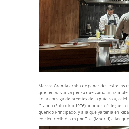
Marcos Granda acaba de ganar dos estrellas m
que tenía. Nunca pensó que como un «simple ca
En la entrega de premios de la guía roja, cele
Granda (Sotondrio 1976) aunque a él le gusta q
querido Principado, y a la que ya tenía en Rib
edición recibió otra por Toki (Madrid) a las qu