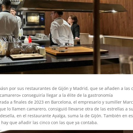
ásn por sus restaurantes de Gijón y Madrid, que se añaden a las 
marero» conseguiría llegar a la élite de la gastronomía
brada a finales de 2023 en Barcelona, el empresario y sumiller Mar
ue lo llamen camarero, consiguió llevarse otra de las estrellas a s
adesella, en el restaurante Ayalga, suma la de Gijón. También en es
e hay que añadir las cinco con las que ya contaba.