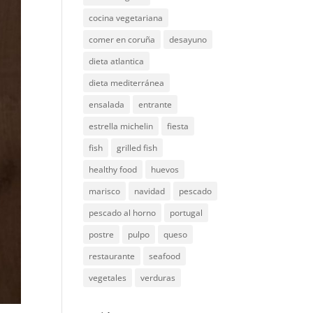
cocina vegetariana
comer en coruña
desayuno
dieta atlantica
dieta mediterránea
ensalada
entrante
estrella michelin
fiesta
fish
grilled fish
healthy food
huevos
marisco
navidad
pescado
pescado al horno
portugal
postre
pulpo
queso
restaurante
seafood
vegetales
verduras