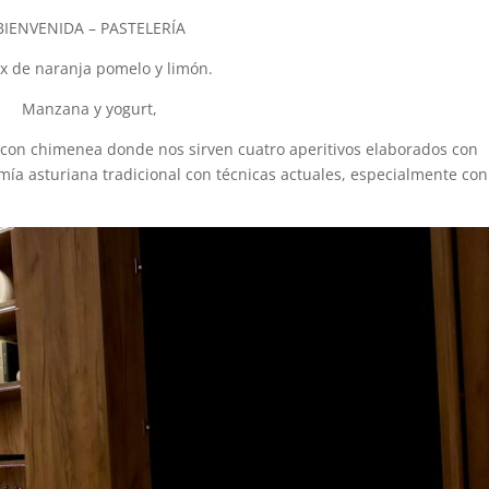
BIENVENIDA – PASTELERÍA
x de naranja pomelo y limón.
Manzana y yogurt,
con chimenea donde nos sirven cuatro aperitivos elaborados con
a asturiana tradicional con técnicas actuales, especialmente con