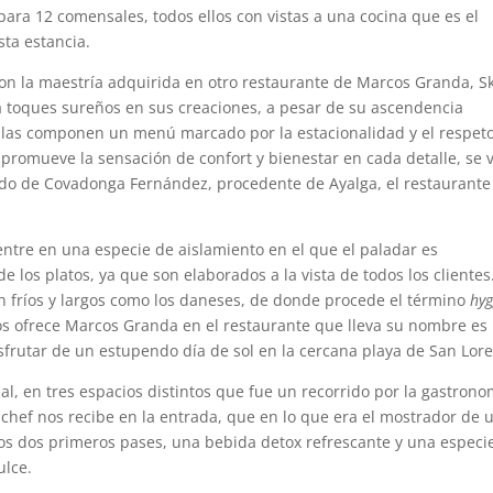
ara 12 comensales, todos ellos con vistas a una cocina que es el
sta estancia.
 con la maestría adquirida en otro restaurante de Marcos Granda, S
ta toques sureños en sus creaciones, a pesar de su ascendencia
cillas componen un menú marcado por la estacionalidad y el respet
 promueve la sensación de confort y bienestar en cada detalle, se 
ando de Covadonga Fernández, procedente de Ayalga, el restaurant
entre en una especie de aislamiento en el que el paladar es
los platos, ya que son elaborados a la vista de todos los clientes
an fríos y largos como los daneses, de donde procede el término
hy
os ofrece Marcos Granda en el restaurante que lleva su nombre es
sfrutar de un estupendo día de sol en la cercana playa de San Lor
, en tres espacios distintos que fue un recorrido por la gastrono
 chef nos recibe en la entrada, que en lo que era el mostrador de 
os dos primeros pases, una bebida detox refrescante y una especi
ulce.