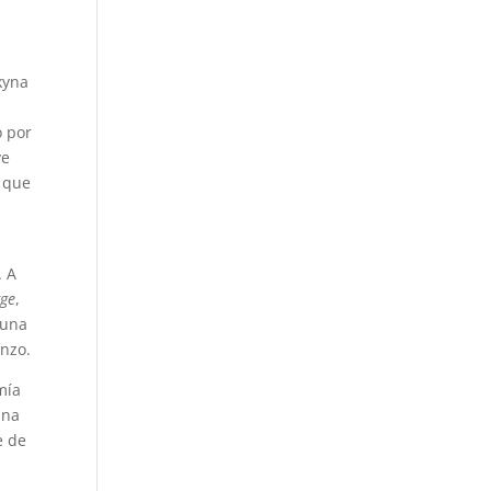
kyna
o por
ve
e que
. A
gge
,
 una
enzo.
mía
una
e de