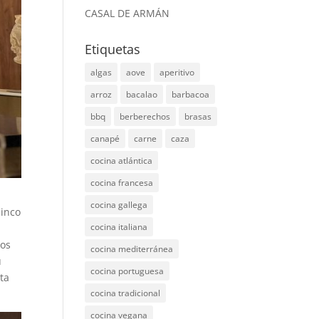
CASAL DE ARMÁN
Etiquetas
algas
aove
aperitivo
arroz
bacalao
barbacoa
bbq
berberechos
brasas
canapé
carne
caza
cocina atlántica
cocina francesa
cocina gallega
cinco
cocina italiana
cos
cocina mediterránea
u
cocina portuguesa
ta
cocina tradicional
cocina vegana