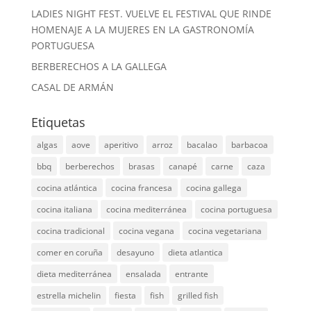
LADIES NIGHT FEST. VUELVE EL FESTIVAL QUE RINDE
HOMENAJE A LA MUJERES EN LA GASTRONOMÍA
PORTUGUESA
BERBERECHOS A LA GALLEGA
CASAL DE ARMÁN
Etiquetas
algas
aove
aperitivo
arroz
bacalao
barbacoa
bbq
berberechos
brasas
canapé
carne
caza
cocina atlántica
cocina francesa
cocina gallega
cocina italiana
cocina mediterránea
cocina portuguesa
cocina tradicional
cocina vegana
cocina vegetariana
comer en coruña
desayuno
dieta atlantica
dieta mediterránea
ensalada
entrante
estrella michelin
fiesta
fish
grilled fish