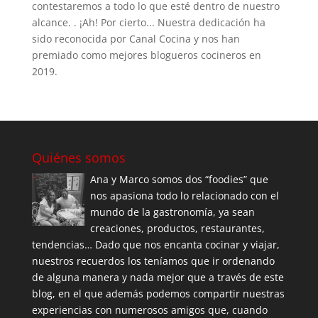
contestaremos a todo lo que esté dentro de nuestro
alcance. . ¡Ah! Por cierto... Nuestra dedicación ha
sido reconocida por Canal Cocina y nos han
premiado como mejores blogueros cocineros en
2019.
Quiénes somos
Ana y Marco somos dos “foodies” que
nos apasiona todo lo relacionado con el
mundo de la gastronomía, ya sean
creaciones, productos, restaurantes,
tendencias… Dado que nos encanta cocinar y viajar,
nuestros recuerdos los teníamos que ir ordenando
de alguna manera y nada mejor que a través de este
blog, en el que además podemos compartir nuestras
experiencias con numerosos amigos que, cuando