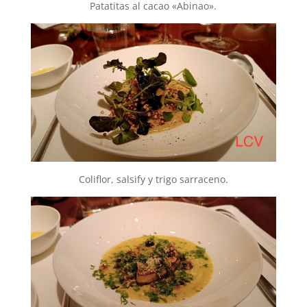
Patatitas al cacao «Abinao».
Coliflor, salsify y trigo sarraceno.