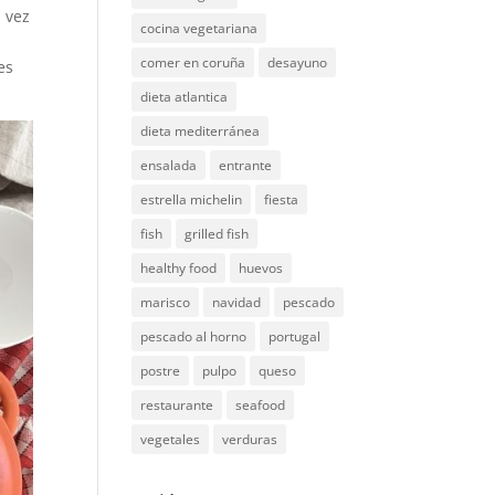
a vez
cocina vegetariana
comer en coruña
desayuno
es
dieta atlantica
dieta mediterránea
ensalada
entrante
estrella michelin
fiesta
fish
grilled fish
healthy food
huevos
marisco
navidad
pescado
pescado al horno
portugal
postre
pulpo
queso
restaurante
seafood
vegetales
verduras