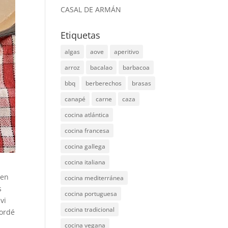
CASAL DE ARMÁN
Etiquetas
algas
aove
aperitivo
arroz
bacalao
barbacoa
bbq
berberechos
brasas
canapé
carne
caza
cocina atlántica
cocina francesa
cocina gallega
cocina italiana
 en
cocina mediterránea
s
cocina portuguesa
vi
cocina tradicional
cordé
cocina vegana