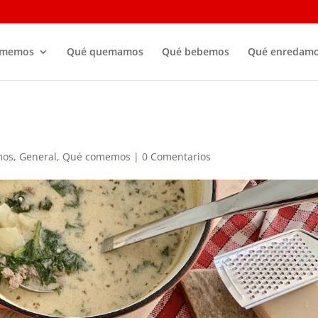
omemos
Qué quemamos
Qué bebemos
Qué enredam
mos
,
General
,
Qué comemos
|
0 Comentarios