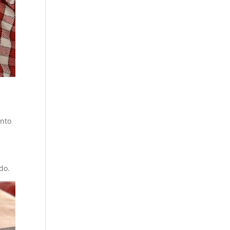
ento
do.