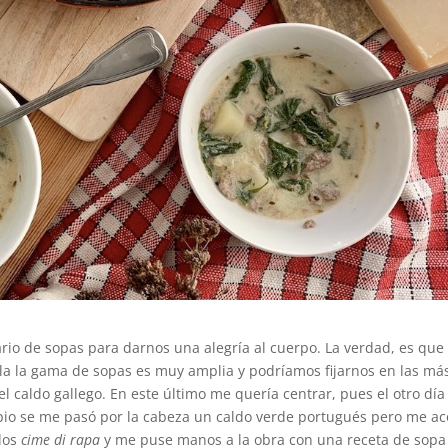
ario de sopas para darnos una alegría al cuerpo. La verdad, es que
ñola la gama de sopas es muy amplia y podríamos fijarnos en las má
el caldo gallego. En este último me quería centrar, pues el otro día 
pio se me pasó por la cabeza un caldo verde portugués pero me a
ados
cime di rapa
y me puse manos a la obra con una receta de sopa