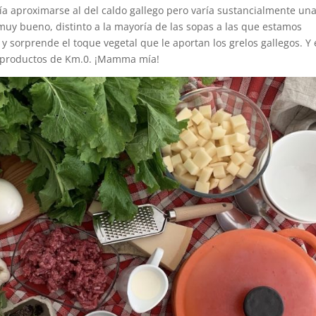
ría aproximarse al del caldo gallego pero varía sustancialmente un
muy bueno, distinto a la mayoría de las sopas a las que estamos
y sorprende el toque vegetal que le aportan los grelos gallegos. Y 
n productos de Km.0. ¡Mamma mía!