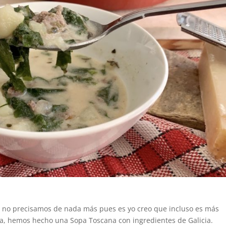
 y no precisamos de nada más pues es yo creo que incluso es más
va, hemos hecho una Sopa Toscana con ingredientes de Galicia.