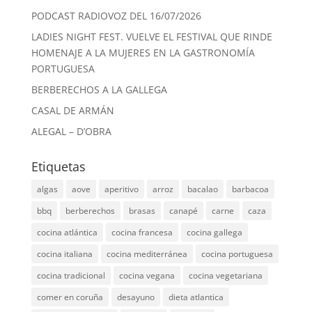
PODCAST RADIOVOZ DEL 16/07/2026
LADIES NIGHT FEST. VUELVE EL FESTIVAL QUE RINDE
HOMENAJE A LA MUJERES EN LA GASTRONOMÍA
PORTUGUESA
BERBERECHOS A LA GALLEGA
CASAL DE ARMÁN
ALEGAL – D’OBRA
Etiquetas
algas
aove
aperitivo
arroz
bacalao
barbacoa
bbq
berberechos
brasas
canapé
carne
caza
cocina atlántica
cocina francesa
cocina gallega
cocina italiana
cocina mediterránea
cocina portuguesa
cocina tradicional
cocina vegana
cocina vegetariana
comer en coruña
desayuno
dieta atlantica