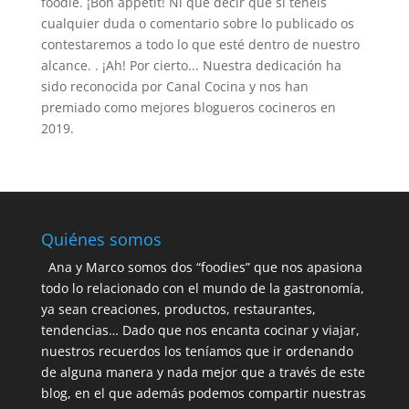
foodie. ¡Bon appetit! Ni que decir que si tenéis
cualquier duda o comentario sobre lo publicado os
contestaremos a todo lo que esté dentro de nuestro
alcance. . ¡Ah! Por cierto... Nuestra dedicación ha
sido reconocida por Canal Cocina y nos han
premiado como mejores blogueros cocineros en
2019.
Quiénes somos
Ana y Marco somos dos “foodies” que nos apasiona
todo lo relacionado con el mundo de la gastronomía,
ya sean creaciones, productos, restaurantes,
tendencias… Dado que nos encanta cocinar y viajar,
nuestros recuerdos los teníamos que ir ordenando
de alguna manera y nada mejor que a través de este
blog, en el que además podemos compartir nuestras