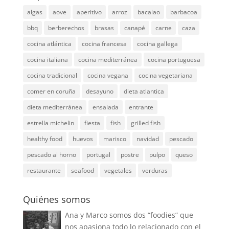
algas
aove
aperitivo
arroz
bacalao
barbacoa
bbq
berberechos
brasas
canapé
carne
caza
cocina atlántica
cocina francesa
cocina gallega
cocina italiana
cocina mediterránea
cocina portuguesa
cocina tradicional
cocina vegana
cocina vegetariana
comer en coruña
desayuno
dieta atlantica
dieta mediterránea
ensalada
entrante
estrella michelin
fiesta
fish
grilled fish
healthy food
huevos
marisco
navidad
pescado
pescado al horno
portugal
postre
pulpo
queso
restaurante
seafood
vegetales
verduras
Quiénes somos
Ana y Marco somos dos “foodies” que
nos apasiona todo lo relacionado con el