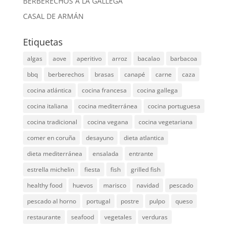
BERBERECHOS A LA GALLEGA
CASAL DE ARMÁN
Etiquetas
algas
aove
aperitivo
arroz
bacalao
barbacoa
bbq
berberechos
brasas
canapé
carne
caza
cocina atlántica
cocina francesa
cocina gallega
cocina italiana
cocina mediterránea
cocina portuguesa
cocina tradicional
cocina vegana
cocina vegetariana
comer en coruña
desayuno
dieta atlantica
dieta mediterránea
ensalada
entrante
estrella michelin
fiesta
fish
grilled fish
healthy food
huevos
marisco
navidad
pescado
pescado al horno
portugal
postre
pulpo
queso
restaurante
seafood
vegetales
verduras