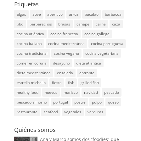
Etiquetas
algas
aove
aperitivo
arroz
bacalao
barbacoa
bbq
berberechos
brasas
canapé
carne
caza
cocina atlántica
cocina francesa
cocina gallega
cocina italiana
cocina mediterránea
cocina portuguesa
cocina tradicional
cocina vegana
cocina vegetariana
comer en coruña
desayuno
dieta atlantica
dieta mediterránea
ensalada
entrante
estrella michelin
fiesta
fish
grilled fish
healthy food
huevos
marisco
navidad
pescado
pescado al horno
portugal
postre
pulpo
queso
restaurante
seafood
vegetales
verduras
Quiénes somos
Ana y Marco somos dos “foodies” que