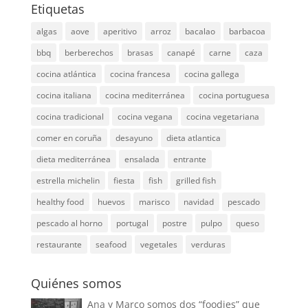
Etiquetas
algas
aove
aperitivo
arroz
bacalao
barbacoa
bbq
berberechos
brasas
canapé
carne
caza
cocina atlántica
cocina francesa
cocina gallega
cocina italiana
cocina mediterránea
cocina portuguesa
cocina tradicional
cocina vegana
cocina vegetariana
comer en coruña
desayuno
dieta atlantica
dieta mediterránea
ensalada
entrante
estrella michelin
fiesta
fish
grilled fish
healthy food
huevos
marisco
navidad
pescado
pescado al horno
portugal
postre
pulpo
queso
restaurante
seafood
vegetales
verduras
Quiénes somos
Ana y Marco somos dos “foodies” que