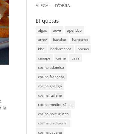
ALEGAL – D’OBRA
Etiquetas
algas
aove
aperitivo
arroz
bacalao
barbacoa
bbq
berberechos
brasas
canapé
carne
caza
cocina atlántica
cocina francesa
cocina gallega
cocina italiana
o
cocina mediterránea
r la
cocina portuguesa
cocina tradicional
cocina vegana