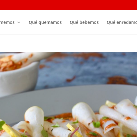
omemos
Qué quemamos
Qué bebemos
Qué enredam