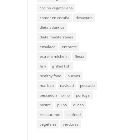
cocina vegetariana
comer en coruña
desayuno
dieta atlantica
dieta mediterránea
ensalada
entrante
estrella michelin
fiesta
fish
grilled fish
healthy food
huevos
marisco
navidad
pescado
pescado al horno
portugal
postre
pulpo
queso
restaurante
seafood
vegetales
verduras