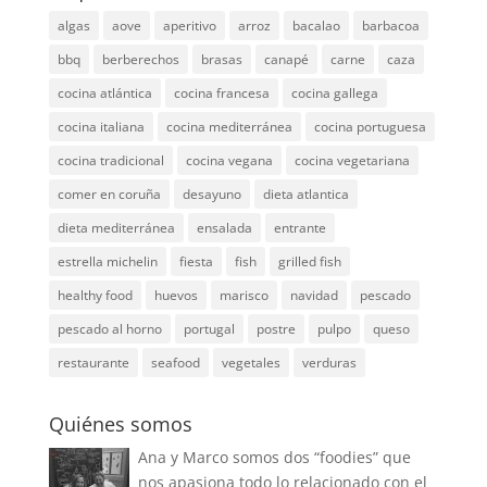
algas
aove
aperitivo
arroz
bacalao
barbacoa
bbq
berberechos
brasas
canapé
carne
caza
cocina atlántica
cocina francesa
cocina gallega
cocina italiana
cocina mediterránea
cocina portuguesa
cocina tradicional
cocina vegana
cocina vegetariana
comer en coruña
desayuno
dieta atlantica
dieta mediterránea
ensalada
entrante
estrella michelin
fiesta
fish
grilled fish
healthy food
huevos
marisco
navidad
pescado
pescado al horno
portugal
postre
pulpo
queso
restaurante
seafood
vegetales
verduras
Quiénes somos
Ana y Marco somos dos “foodies” que
nos apasiona todo lo relacionado con el