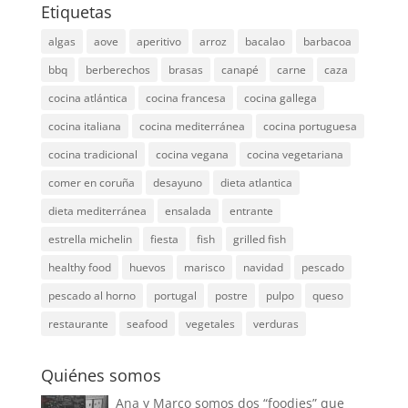
Etiquetas
algas
aove
aperitivo
arroz
bacalao
barbacoa
bbq
berberechos
brasas
canapé
carne
caza
cocina atlántica
cocina francesa
cocina gallega
cocina italiana
cocina mediterránea
cocina portuguesa
cocina tradicional
cocina vegana
cocina vegetariana
comer en coruña
desayuno
dieta atlantica
dieta mediterránea
ensalada
entrante
estrella michelin
fiesta
fish
grilled fish
healthy food
huevos
marisco
navidad
pescado
pescado al horno
portugal
postre
pulpo
queso
restaurante
seafood
vegetales
verduras
Quiénes somos
Ana y Marco somos dos “foodies” que