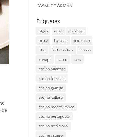
CASAL DE ARMÁN
Etiquetas
algas
aove
aperitivo
arroz
bacalao
barbacoa
bbq
berberechos
brasas
canapé
carne
caza
cocina atlántica
cocina francesa
cocina gallega
cocina italiana
os
cocina mediterránea
e de
cocina portuguesa
cocina tradicional
cocina vegana