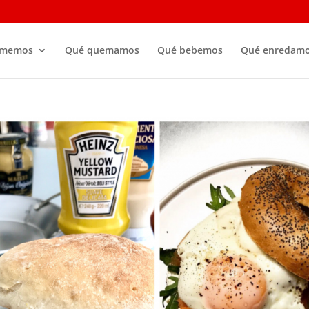
omemos
Qué quemamos
Qué bebemos
Qué enredam