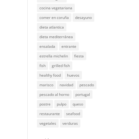
cocina vegetariana
comer en coruña
desayuno
dieta atlantica
dieta mediterránea
ensalada
entrante
estrella michelin
fiesta
fish
grilled fish
healthy food
huevos
marisco
navidad
pescado
pescado al horno
portugal
postre
pulpo
queso
restaurante
seafood
vegetales
verduras