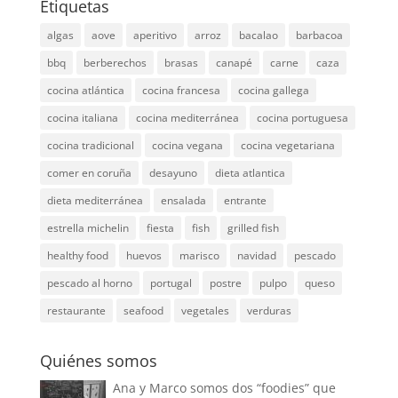
Etiquetas
algas
aove
aperitivo
arroz
bacalao
barbacoa
bbq
berberechos
brasas
canapé
carne
caza
cocina atlántica
cocina francesa
cocina gallega
cocina italiana
cocina mediterránea
cocina portuguesa
cocina tradicional
cocina vegana
cocina vegetariana
comer en coruña
desayuno
dieta atlantica
dieta mediterránea
ensalada
entrante
estrella michelin
fiesta
fish
grilled fish
healthy food
huevos
marisco
navidad
pescado
pescado al horno
portugal
postre
pulpo
queso
restaurante
seafood
vegetales
verduras
Quiénes somos
Ana y Marco somos dos “foodies” que