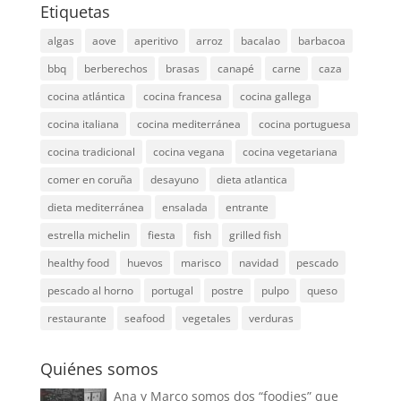
Etiquetas
algas
aove
aperitivo
arroz
bacalao
barbacoa
bbq
berberechos
brasas
canapé
carne
caza
cocina atlántica
cocina francesa
cocina gallega
cocina italiana
cocina mediterránea
cocina portuguesa
cocina tradicional
cocina vegana
cocina vegetariana
comer en coruña
desayuno
dieta atlantica
dieta mediterránea
ensalada
entrante
estrella michelin
fiesta
fish
grilled fish
healthy food
huevos
marisco
navidad
pescado
pescado al horno
portugal
postre
pulpo
queso
restaurante
seafood
vegetales
verduras
Quiénes somos
Ana y Marco somos dos “foodies” que