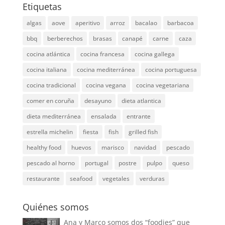
Etiquetas
algas
aove
aperitivo
arroz
bacalao
barbacoa
bbq
berberechos
brasas
canapé
carne
caza
cocina atlántica
cocina francesa
cocina gallega
cocina italiana
cocina mediterránea
cocina portuguesa
cocina tradicional
cocina vegana
cocina vegetariana
comer en coruña
desayuno
dieta atlantica
dieta mediterránea
ensalada
entrante
estrella michelin
fiesta
fish
grilled fish
healthy food
huevos
marisco
navidad
pescado
pescado al horno
portugal
postre
pulpo
queso
restaurante
seafood
vegetales
verduras
Quiénes somos
Ana y Marco somos dos “foodies” que