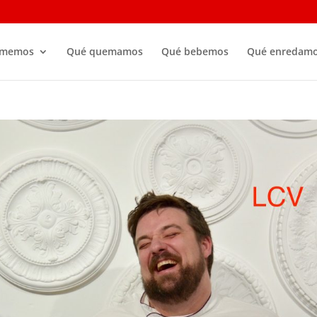
omemos
Qué quemamos
Qué bebemos
Qué enredam