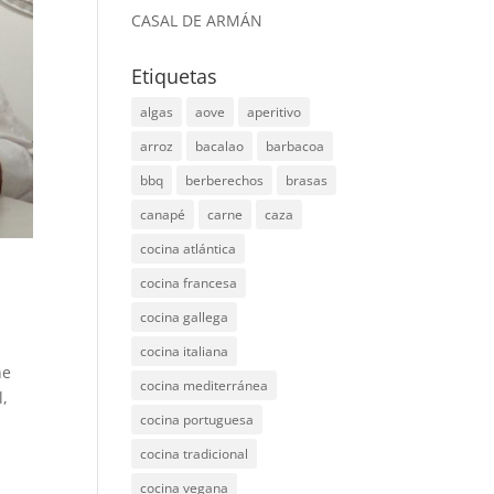
CASAL DE ARMÁN
Etiquetas
algas
aove
aperitivo
arroz
bacalao
barbacoa
bbq
berberechos
brasas
canapé
carne
caza
cocina atlántica
cocina francesa
cocina gallega
cocina italiana
ne
cocina mediterránea
l,
cocina portuguesa
cocina tradicional
cocina vegana