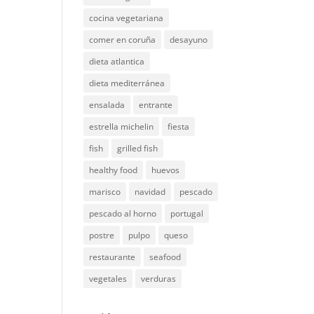
cocina vegetariana
comer en coruña
desayuno
dieta atlantica
dieta mediterránea
ensalada
entrante
estrella michelin
fiesta
fish
grilled fish
healthy food
huevos
marisco
navidad
pescado
pescado al horno
portugal
postre
pulpo
queso
restaurante
seafood
vegetales
verduras