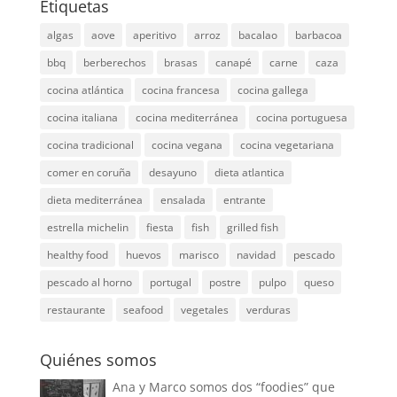
Etiquetas
algas
aove
aperitivo
arroz
bacalao
barbacoa
bbq
berberechos
brasas
canapé
carne
caza
cocina atlántica
cocina francesa
cocina gallega
cocina italiana
cocina mediterránea
cocina portuguesa
cocina tradicional
cocina vegana
cocina vegetariana
comer en coruña
desayuno
dieta atlantica
dieta mediterránea
ensalada
entrante
estrella michelin
fiesta
fish
grilled fish
healthy food
huevos
marisco
navidad
pescado
pescado al horno
portugal
postre
pulpo
queso
restaurante
seafood
vegetales
verduras
Quiénes somos
Ana y Marco somos dos “foodies” que