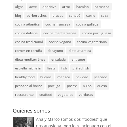
algas
aove
aperitivo
arroz
bacalao
barbacoa
bbq
berberechos
brasas
canapé
carne
caza
cocina atlántica
cocina francesa
cocina gallega
cocina italiana
cocina mediterránea
cocina portuguesa
cocina tradicional
cocina vegana
cocina vegetariana
comer en coruña
desayuno
dieta atlantica
dieta mediterránea
ensalada
entrante
estrella michelin
fiesta
fish
grilled fish
healthy food
huevos
marisco
navidad
pescado
pescado al horno
portugal
postre
pulpo
queso
restaurante
seafood
vegetales
verduras
Quiénes somos
Ana y Marco somos dos “foodies” que
nos apasiona todo lo relacionado con el