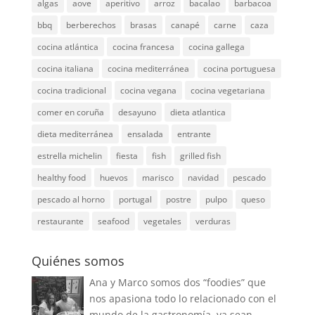
algas
aove
aperitivo
arroz
bacalao
barbacoa
bbq
berberechos
brasas
canapé
carne
caza
cocina atlántica
cocina francesa
cocina gallega
cocina italiana
cocina mediterránea
cocina portuguesa
cocina tradicional
cocina vegana
cocina vegetariana
comer en coruña
desayuno
dieta atlantica
dieta mediterránea
ensalada
entrante
estrella michelin
fiesta
fish
grilled fish
healthy food
huevos
marisco
navidad
pescado
pescado al horno
portugal
postre
pulpo
queso
restaurante
seafood
vegetales
verduras
Quiénes somos
Ana y Marco somos dos “foodies” que
nos apasiona todo lo relacionado con el
mundo de la gastronomía, ya sean