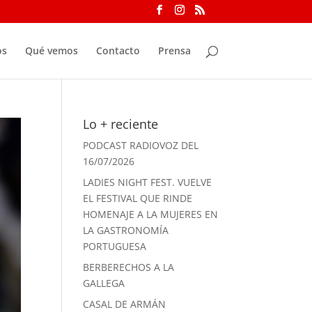
os
Qué vemos
Contacto
Prensa
Lo + reciente
PODCAST RADIOVOZ DEL
16/07/2026
LADIES NIGHT FEST. VUELVE
EL FESTIVAL QUE RINDE
HOMENAJE A LA MUJERES EN
LA GASTRONOMÍA
PORTUGUESA
BERBERECHOS A LA
GALLEGA
CASAL DE ARMÁN