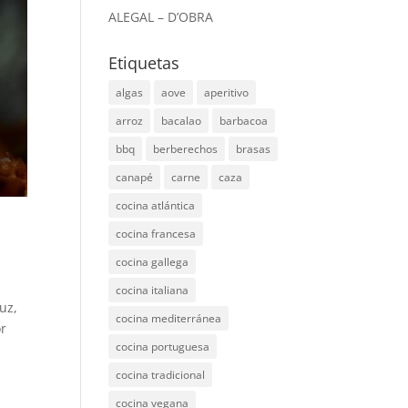
ALEGAL – D’OBRA
Etiquetas
algas
aove
aperitivo
arroz
bacalao
barbacoa
bbq
berberechos
brasas
canapé
carne
caza
cocina atlántica
cocina francesa
cocina gallega
cocina italiana
uz,
cocina mediterránea
or
cocina portuguesa
cocina tradicional
cocina vegana