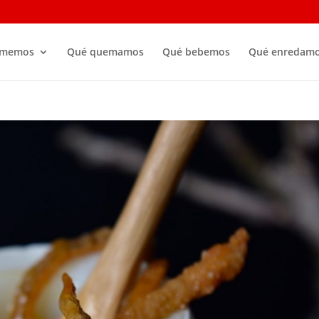
omemos
Qué quemamos
Qué bebemos
Qué enredam