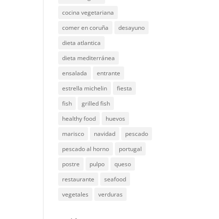
cocina vegetariana
comer en coruña
desayuno
dieta atlantica
dieta mediterránea
ensalada
entrante
estrella michelin
fiesta
fish
grilled fish
healthy food
huevos
marisco
navidad
pescado
pescado al horno
portugal
postre
pulpo
queso
restaurante
seafood
vegetales
verduras