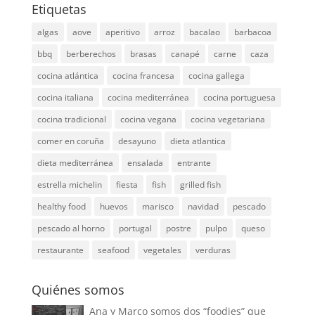
Etiquetas
algas
aove
aperitivo
arroz
bacalao
barbacoa
bbq
berberechos
brasas
canapé
carne
caza
cocina atlántica
cocina francesa
cocina gallega
cocina italiana
cocina mediterránea
cocina portuguesa
cocina tradicional
cocina vegana
cocina vegetariana
comer en coruña
desayuno
dieta atlantica
dieta mediterránea
ensalada
entrante
estrella michelin
fiesta
fish
grilled fish
healthy food
huevos
marisco
navidad
pescado
pescado al horno
portugal
postre
pulpo
queso
restaurante
seafood
vegetales
verduras
Quiénes somos
Ana y Marco somos dos “foodies” que