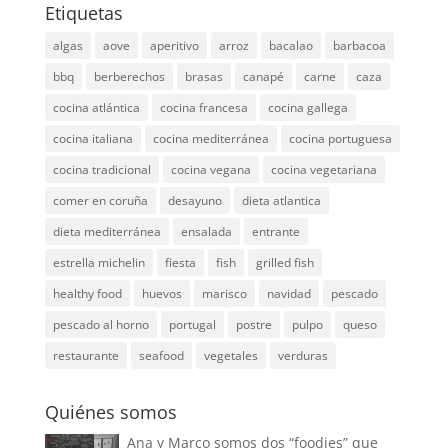
Etiquetas
algas
aove
aperitivo
arroz
bacalao
barbacoa
bbq
berberechos
brasas
canapé
carne
caza
cocina atlántica
cocina francesa
cocina gallega
cocina italiana
cocina mediterránea
cocina portuguesa
cocina tradicional
cocina vegana
cocina vegetariana
comer en coruña
desayuno
dieta atlantica
dieta mediterránea
ensalada
entrante
estrella michelin
fiesta
fish
grilled fish
healthy food
huevos
marisco
navidad
pescado
pescado al horno
portugal
postre
pulpo
queso
restaurante
seafood
vegetales
verduras
Quiénes somos
Ana y Marco somos dos “foodies” que