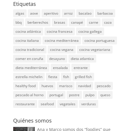
Etiquetas
algas
aove
aperitivo
arroz
bacalao
barbacoa
bbq
berberechos
brasas
canapé
carne
caza
cocina atlántica
cocina francesa
cocina gallega
cocina italiana
cocina mediterránea
cocina portuguesa
cocina tradicional
cocina vegana
cocina vegetariana
comer en coruña
desayuno
dieta atlantica
dieta mediterránea
ensalada
entrante
estrella michelin
fiesta
fish
grilled fish
healthy food
huevos
marisco
navidad
pescado
pescado al horno
portugal
postre
pulpo
queso
restaurante
seafood
vegetales
verduras
Quiénes somos
Ana y Marco somos dos “foodies” que