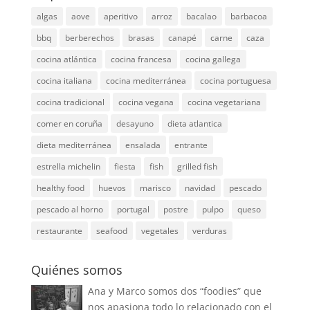
algas
aove
aperitivo
arroz
bacalao
barbacoa
bbq
berberechos
brasas
canapé
carne
caza
cocina atlántica
cocina francesa
cocina gallega
cocina italiana
cocina mediterránea
cocina portuguesa
cocina tradicional
cocina vegana
cocina vegetariana
comer en coruña
desayuno
dieta atlantica
dieta mediterránea
ensalada
entrante
estrella michelin
fiesta
fish
grilled fish
healthy food
huevos
marisco
navidad
pescado
pescado al horno
portugal
postre
pulpo
queso
restaurante
seafood
vegetales
verduras
Quiénes somos
Ana y Marco somos dos “foodies” que
nos apasiona todo lo relacionado con el