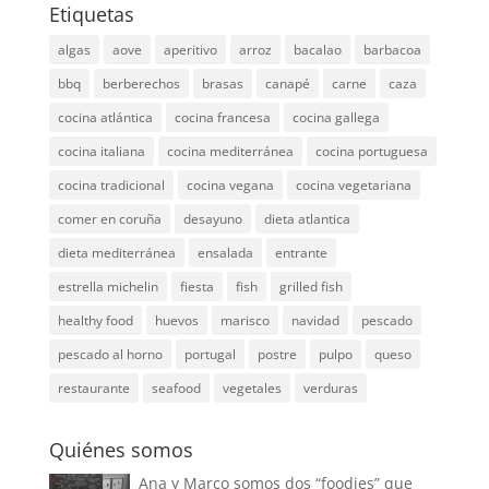
Etiquetas
algas
aove
aperitivo
arroz
bacalao
barbacoa
bbq
berberechos
brasas
canapé
carne
caza
cocina atlántica
cocina francesa
cocina gallega
cocina italiana
cocina mediterránea
cocina portuguesa
cocina tradicional
cocina vegana
cocina vegetariana
comer en coruña
desayuno
dieta atlantica
dieta mediterránea
ensalada
entrante
estrella michelin
fiesta
fish
grilled fish
healthy food
huevos
marisco
navidad
pescado
pescado al horno
portugal
postre
pulpo
queso
restaurante
seafood
vegetales
verduras
Quiénes somos
Ana y Marco somos dos “foodies” que