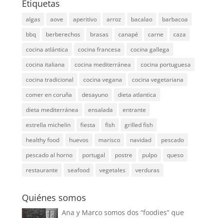
Etiquetas
algas
aove
aperitivo
arroz
bacalao
barbacoa
bbq
berberechos
brasas
canapé
carne
caza
cocina atlántica
cocina francesa
cocina gallega
cocina italiana
cocina mediterránea
cocina portuguesa
cocina tradicional
cocina vegana
cocina vegetariana
comer en coruña
desayuno
dieta atlantica
dieta mediterránea
ensalada
entrante
estrella michelin
fiesta
fish
grilled fish
healthy food
huevos
marisco
navidad
pescado
pescado al horno
portugal
postre
pulpo
queso
restaurante
seafood
vegetales
verduras
Quiénes somos
Ana y Marco somos dos “foodies” que