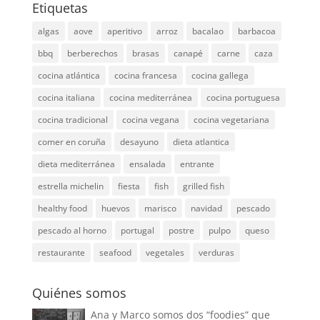
Etiquetas
algas
aove
aperitivo
arroz
bacalao
barbacoa
bbq
berberechos
brasas
canapé
carne
caza
cocina atlántica
cocina francesa
cocina gallega
cocina italiana
cocina mediterránea
cocina portuguesa
cocina tradicional
cocina vegana
cocina vegetariana
comer en coruña
desayuno
dieta atlantica
dieta mediterránea
ensalada
entrante
estrella michelin
fiesta
fish
grilled fish
healthy food
huevos
marisco
navidad
pescado
pescado al horno
portugal
postre
pulpo
queso
restaurante
seafood
vegetales
verduras
Quiénes somos
Ana y Marco somos dos “foodies” que