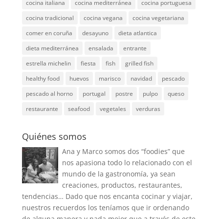
cocina italiana
cocina mediterránea
cocina portuguesa
cocina tradicional
cocina vegana
cocina vegetariana
comer en coruña
desayuno
dieta atlantica
dieta mediterránea
ensalada
entrante
estrella michelin
fiesta
fish
grilled fish
healthy food
huevos
marisco
navidad
pescado
pescado al horno
portugal
postre
pulpo
queso
restaurante
seafood
vegetales
verduras
Quiénes somos
Ana y Marco somos dos “foodies” que
nos apasiona todo lo relacionado con el
mundo de la gastronomía, ya sean
creaciones, productos, restaurantes,
tendencias… Dado que nos encanta cocinar y viajar,
nuestros recuerdos los teníamos que ir ordenando
de alguna manera y nada mejor que a través de este