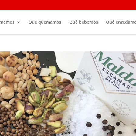
omemos
Qué quemamos
Qué bebemos
Qué enredam