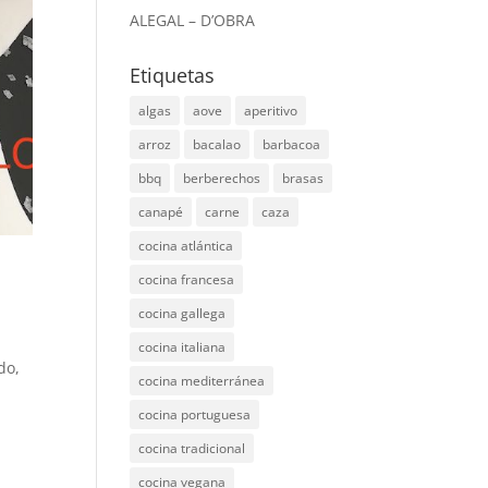
ALEGAL – D’OBRA
Etiquetas
algas
aove
aperitivo
arroz
bacalao
barbacoa
bbq
berberechos
brasas
canapé
carne
caza
cocina atlántica
cocina francesa
cocina gallega
cocina italiana
do,
cocina mediterránea
cocina portuguesa
cocina tradicional
cocina vegana