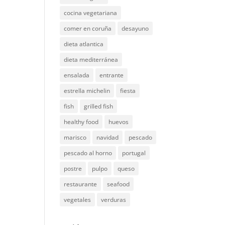
cocina vegetariana
comer en coruña
desayuno
dieta atlantica
dieta mediterránea
ensalada
entrante
estrella michelin
fiesta
fish
grilled fish
healthy food
huevos
marisco
navidad
pescado
pescado al horno
portugal
postre
pulpo
queso
restaurante
seafood
vegetales
verduras