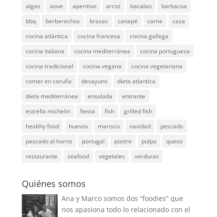
algas
aove
aperitivo
arroz
bacalao
barbacoa
bbq
berberechos
brasas
canapé
carne
caza
cocina atlántica
cocina francesa
cocina gallega
cocina italiana
cocina mediterránea
cocina portuguesa
cocina tradicional
cocina vegana
cocina vegetariana
comer en coruña
desayuno
dieta atlantica
dieta mediterránea
ensalada
entrante
estrella michelin
fiesta
fish
grilled fish
healthy food
huevos
marisco
navidad
pescado
pescado al horno
portugal
postre
pulpo
queso
restaurante
seafood
vegetales
verduras
Quiénes somos
Ana y Marco somos dos “foodies” que
nos apasiona todo lo relacionado con el