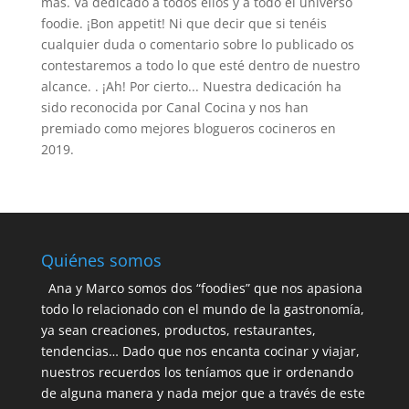
más. Va dedicado a todos ellos y a todo el universo
foodie. ¡Bon appetit! Ni que decir que si tenéis
cualquier duda o comentario sobre lo publicado os
contestaremos a todo lo que esté dentro de nuestro
alcance. . ¡Ah! Por cierto... Nuestra dedicación ha
sido reconocida por Canal Cocina y nos han
premiado como mejores blogueros cocineros en
2019.
Quiénes somos
Ana y Marco somos dos “foodies” que nos apasiona
todo lo relacionado con el mundo de la gastronomía,
ya sean creaciones, productos, restaurantes,
tendencias… Dado que nos encanta cocinar y viajar,
nuestros recuerdos los teníamos que ir ordenando
de alguna manera y nada mejor que a través de este