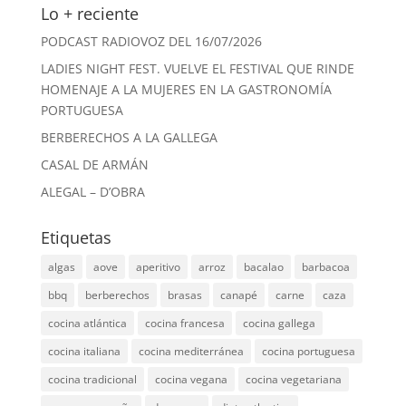
Lo + reciente
PODCAST RADIOVOZ DEL 16/07/2026
LADIES NIGHT FEST. VUELVE EL FESTIVAL QUE RINDE
HOMENAJE A LA MUJERES EN LA GASTRONOMÍA
PORTUGUESA
BERBERECHOS A LA GALLEGA
CASAL DE ARMÁN
ALEGAL – D’OBRA
Etiquetas
algas
aove
aperitivo
arroz
bacalao
barbacoa
bbq
berberechos
brasas
canapé
carne
caza
cocina atlántica
cocina francesa
cocina gallega
cocina italiana
cocina mediterránea
cocina portuguesa
cocina tradicional
cocina vegana
cocina vegetariana