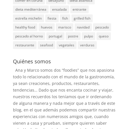
comer en coruña
desayuno
dieta atlantica
dieta mediterránea
ensalada
entrante
estrella michelin
fiesta
fish
grilled fish
healthy food
huevos
marisco
navidad
pescado
pescado al horno
portugal
postre
pulpo
queso
restaurante
seafood
vegetales
verduras
Quiénes somos
Ana y Marco somos dos “foodies” que nos apasiona
todo lo relacionado con el mundo de la gastronomía,
ya sean creaciones, productos, restaurantes,
tendencias… Dado que nos encanta cocinar y viajar,
nuestros recuerdos los teníamos que ir ordenando
de alguna manera y nada mejor que a través de este
blog, en el que además podemos compartir nuestras
experiencias con numerosos amigos que, cuando
vienen a casa y prueban, siempre quieren saber