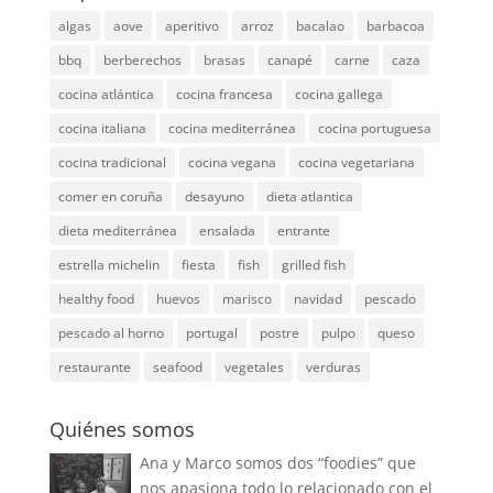
algas
aove
aperitivo
arroz
bacalao
barbacoa
bbq
berberechos
brasas
canapé
carne
caza
cocina atlántica
cocina francesa
cocina gallega
cocina italiana
cocina mediterránea
cocina portuguesa
cocina tradicional
cocina vegana
cocina vegetariana
comer en coruña
desayuno
dieta atlantica
dieta mediterránea
ensalada
entrante
estrella michelin
fiesta
fish
grilled fish
healthy food
huevos
marisco
navidad
pescado
pescado al horno
portugal
postre
pulpo
queso
restaurante
seafood
vegetales
verduras
Quiénes somos
Ana y Marco somos dos “foodies” que
nos apasiona todo lo relacionado con el