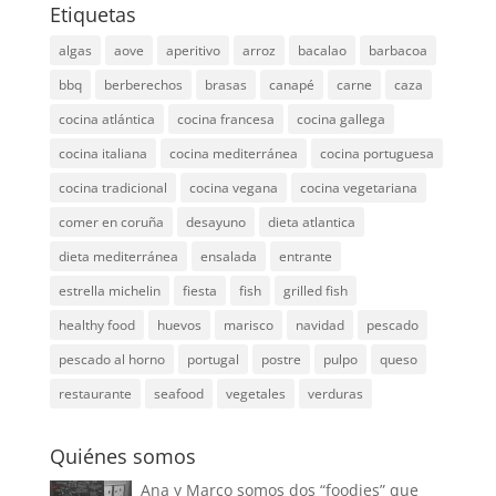
Etiquetas
algas
aove
aperitivo
arroz
bacalao
barbacoa
bbq
berberechos
brasas
canapé
carne
caza
cocina atlántica
cocina francesa
cocina gallega
cocina italiana
cocina mediterránea
cocina portuguesa
cocina tradicional
cocina vegana
cocina vegetariana
comer en coruña
desayuno
dieta atlantica
dieta mediterránea
ensalada
entrante
estrella michelin
fiesta
fish
grilled fish
healthy food
huevos
marisco
navidad
pescado
pescado al horno
portugal
postre
pulpo
queso
restaurante
seafood
vegetales
verduras
Quiénes somos
Ana y Marco somos dos “foodies” que