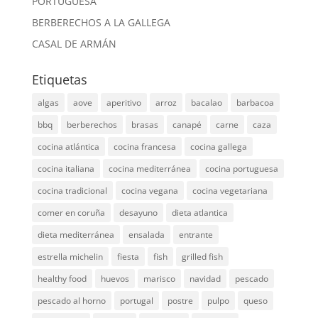
PORTUGUESA
BERBERECHOS A LA GALLEGA
CASAL DE ARMÁN
Etiquetas
algas
aove
aperitivo
arroz
bacalao
barbacoa
bbq
berberechos
brasas
canapé
carne
caza
cocina atlántica
cocina francesa
cocina gallega
cocina italiana
cocina mediterránea
cocina portuguesa
cocina tradicional
cocina vegana
cocina vegetariana
comer en coruña
desayuno
dieta atlantica
dieta mediterránea
ensalada
entrante
estrella michelin
fiesta
fish
grilled fish
healthy food
huevos
marisco
navidad
pescado
pescado al horno
portugal
postre
pulpo
queso