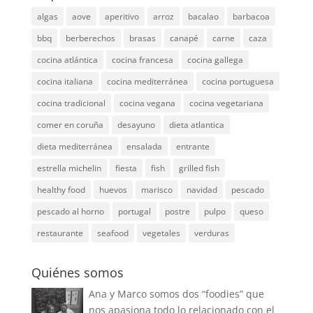
algas
aove
aperitivo
arroz
bacalao
barbacoa
bbq
berberechos
brasas
canapé
carne
caza
cocina atlántica
cocina francesa
cocina gallega
cocina italiana
cocina mediterránea
cocina portuguesa
cocina tradicional
cocina vegana
cocina vegetariana
comer en coruña
desayuno
dieta atlantica
dieta mediterránea
ensalada
entrante
estrella michelin
fiesta
fish
grilled fish
healthy food
huevos
marisco
navidad
pescado
pescado al horno
portugal
postre
pulpo
queso
restaurante
seafood
vegetales
verduras
Quiénes somos
Ana y Marco somos dos “foodies” que
nos apasiona todo lo relacionado con el