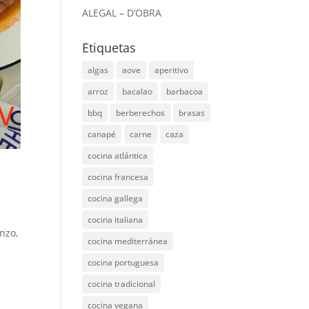
ALEGAL – D’OBRA
Etiquetas
algas
aove
aperitivo
arroz
bacalao
barbacoa
bbq
berberechos
brasas
canapé
carne
caza
cocina atlántica
cocina francesa
cocina gallega
cocina italiana
nzo,
cocina mediterránea
cocina portuguesa
cocina tradicional
cocina vegana