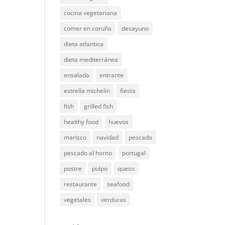
cocina vegetariana
comer en coruña
desayuno
dieta atlantica
dieta mediterránea
ensalada
entrante
estrella michelin
fiesta
fish
grilled fish
healthy food
huevos
marisco
navidad
pescado
pescado al horno
portugal
postre
pulpo
queso
restaurante
seafood
vegetales
verduras