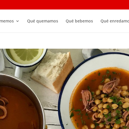
omemos
Qué quemamos
Qué bebemos
Qué enredam