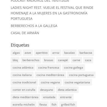
PODCAST RADIOVOZ DEL 16/07/2026
LADIES NIGHT FEST. VUELVE EL FESTIVAL QUE RINDE
HOMENAJE A LA MUJERES EN LA GASTRONOMÍA
PORTUGUESA
BERBERECHOS A LA GALLEGA
CASAL DE ARMÁN
Etiquetas
algas
aove
aperitivo
arroz
bacalao
barbacoa
bbq
berberechos
brasas
canapé
carne
caza
cocina atlántica
cocina francesa
cocina gallega
cocina italiana
cocina mediterránea
cocina portuguesa
cocina tradicional
cocina vegana
cocina vegetariana
comer en coruña
desayuno
dieta atlantica
dieta mediterránea
ensalada
entrante
estrella michelin
fiesta
fish
grilled fish