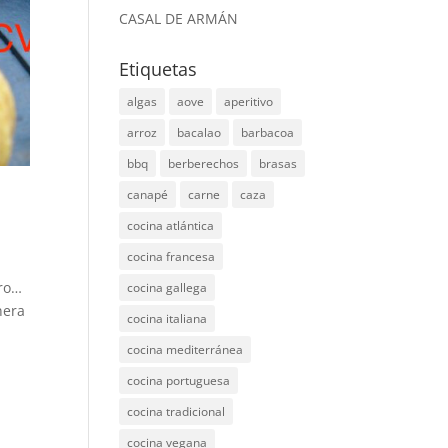
CASAL DE ARMÁN
Etiquetas
algas
aove
aperitivo
arroz
bacalao
barbacoa
bbq
berberechos
brasas
canapé
carne
caza
cocina atlántica
cocina francesa
ero…
cocina gallega
nera
cocina italiana
cocina mediterránea
cocina portuguesa
cocina tradicional
cocina vegana