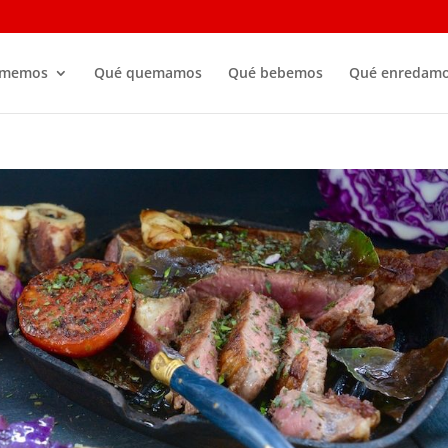
omemos
Qué quemamos
Qué bebemos
Qué enredam