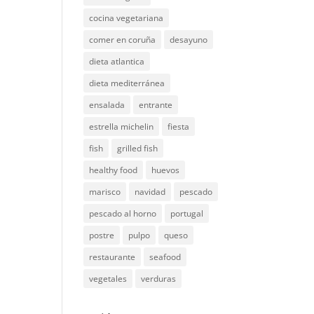
cocina vegetariana
comer en coruña
desayuno
dieta atlantica
dieta mediterránea
ensalada
entrante
estrella michelin
fiesta
fish
grilled fish
healthy food
huevos
marisco
navidad
pescado
pescado al horno
portugal
postre
pulpo
queso
restaurante
seafood
vegetales
verduras