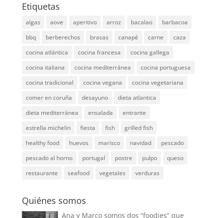
Etiquetas
algas
aove
aperitivo
arroz
bacalao
barbacoa
bbq
berberechos
brasas
canapé
carne
caza
cocina atlántica
cocina francesa
cocina gallega
cocina italiana
cocina mediterránea
cocina portuguesa
cocina tradicional
cocina vegana
cocina vegetariana
comer en coruña
desayuno
dieta atlantica
dieta mediterránea
ensalada
entrante
estrella michelin
fiesta
fish
grilled fish
healthy food
huevos
marisco
navidad
pescado
pescado al horno
portugal
postre
pulpo
queso
restaurante
seafood
vegetales
verduras
Quiénes somos
Ana y Marco somos dos “foodies” que