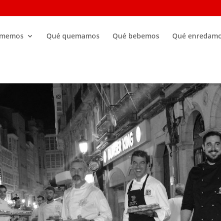
omemos
Qué quemamos
Qué bebemos
Qué enredam