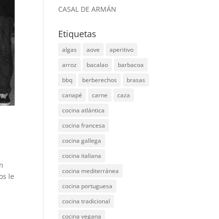
CASAL DE ARMÁN
Etiquetas
algas
aove
aperitivo
arroz
bacalao
barbacoa
bbq
berberechos
brasas
canapé
carne
caza
cocina atlántica
cocina francesa
cocina gallega
cocina italiana
n
cocina mediterránea
os le
cocina portuguesa
cocina tradicional
cocina vegana