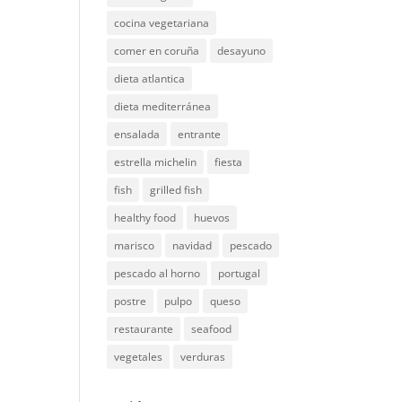
cocina vegetariana
comer en coruña
desayuno
dieta atlantica
dieta mediterránea
ensalada
entrante
estrella michelin
fiesta
fish
grilled fish
healthy food
huevos
marisco
navidad
pescado
pescado al horno
portugal
postre
pulpo
queso
restaurante
seafood
vegetales
verduras