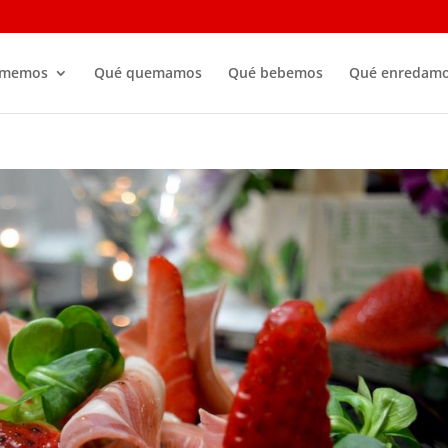
omemos
Qué quemamos
Qué bebemos
Qué enredam