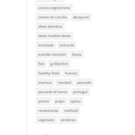
cocina vegetariana
comer en coruña
desayuno
dieta atlantica
dieta mediterránea
ensalada
entrante
estrella michelin
fiesta
fish
grilled fish
healthy food
huevos
marisco
navidad
pescado
pescado al horno
portugal
postre
pulpo
queso
restaurante
seafood
vegetales
verduras