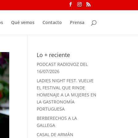
os
Qué vemos
Contacto
Prensa
Lo + reciente
PODCAST RADIOVOZ DEL
16/07/2026
LADIES NIGHT FEST. VUELVE
EL FESTIVAL QUE RINDE
HOMENAJE A LA MUJERES EN
LA GASTRONOMÍA
PORTUGUESA
BERBERECHOS A LA
GALLEGA
CASAL DE ARMÁN