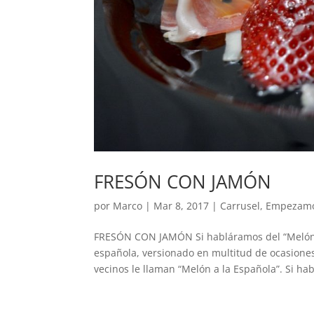
FRESÓN CON JAMÓN
por
Marco
|
Mar 8, 2017
|
Carrusel
,
Empezam
FRESÓN CON JAMÓN Si habláramos del “Melón c
española, versionado en multitud de ocasiones
vecinos le llaman “Melón a la Española”. Si ha