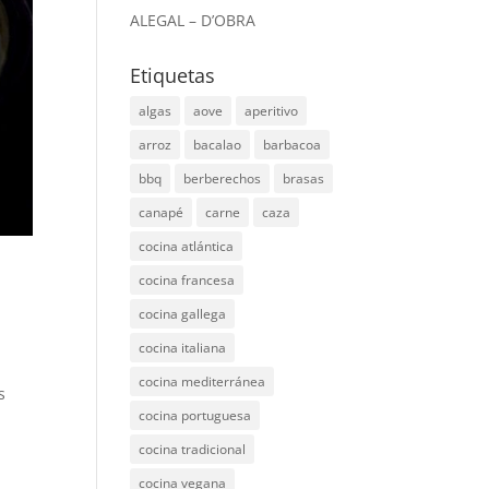
ALEGAL – D’OBRA
Etiquetas
algas
aove
aperitivo
arroz
bacalao
barbacoa
bbq
berberechos
brasas
canapé
carne
caza
cocina atlántica
cocina francesa
cocina gallega
cocina italiana
cocina mediterránea
s
cocina portuguesa
cocina tradicional
cocina vegana