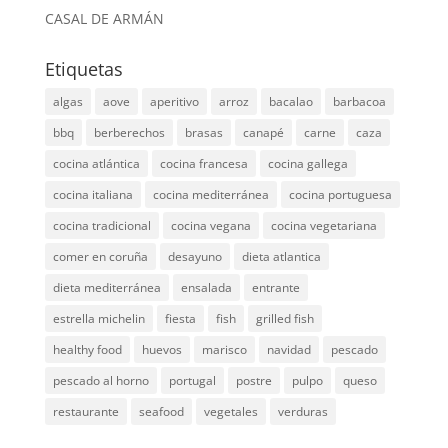
CASAL DE ARMÁN
Etiquetas
algas
aove
aperitivo
arroz
bacalao
barbacoa
bbq
berberechos
brasas
canapé
carne
caza
cocina atlántica
cocina francesa
cocina gallega
cocina italiana
cocina mediterránea
cocina portuguesa
cocina tradicional
cocina vegana
cocina vegetariana
comer en coruña
desayuno
dieta atlantica
dieta mediterránea
ensalada
entrante
estrella michelin
fiesta
fish
grilled fish
healthy food
huevos
marisco
navidad
pescado
pescado al horno
portugal
postre
pulpo
queso
restaurante
seafood
vegetales
verduras