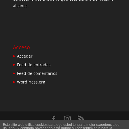
alcance.
Acceso
Acceder
Feed de entradas
Feed de comentarios
WordPress.org
Este sitio web utiliza cookies para que usted tenga la mejor experiencia de
Diseñado por
Elegant Themes
| Desarrollado por
usuario. Si continúa navegando está dando su consentimiento para la