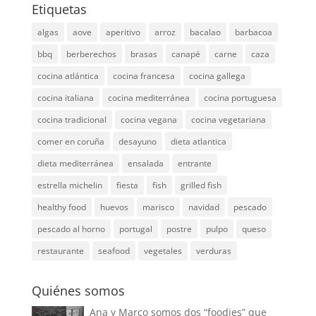
Etiquetas
algas
aove
aperitivo
arroz
bacalao
barbacoa
bbq
berberechos
brasas
canapé
carne
caza
cocina atlántica
cocina francesa
cocina gallega
cocina italiana
cocina mediterránea
cocina portuguesa
cocina tradicional
cocina vegana
cocina vegetariana
comer en coruña
desayuno
dieta atlantica
dieta mediterránea
ensalada
entrante
estrella michelin
fiesta
fish
grilled fish
healthy food
huevos
marisco
navidad
pescado
pescado al horno
portugal
postre
pulpo
queso
restaurante
seafood
vegetales
verduras
Quiénes somos
Ana y Marco somos dos “foodies” que