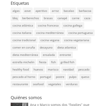
Etiquetas
algas
aove
aperitivo
arroz
bacalao
barbacoa
bbq
berberechos
brasas
canapé
carne
caza
cocina atlántica
cocina francesa
cocina gallega
cocina italiana
cocina mediterránea
cocina portuguesa
cocina tradicional
cocina vegana
cocina vegetariana
comer en coruña
desayuno
dieta atlantica
dieta mediterránea
ensalada
entrante
estrella michelin
fiesta
fish
grilled fish
healthy food
huevos
marisco
navidad
pescado
pescado al horno
portugal
postre
pulpo
queso
restaurante
seafood
vegetales
verduras
Quiénes somos
Ana y Marco somos dos “foodies” que