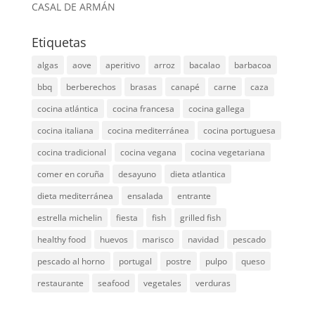
CASAL DE ARMÁN
Etiquetas
algas
aove
aperitivo
arroz
bacalao
barbacoa
bbq
berberechos
brasas
canapé
carne
caza
cocina atlántica
cocina francesa
cocina gallega
cocina italiana
cocina mediterránea
cocina portuguesa
cocina tradicional
cocina vegana
cocina vegetariana
comer en coruña
desayuno
dieta atlantica
dieta mediterránea
ensalada
entrante
estrella michelin
fiesta
fish
grilled fish
healthy food
huevos
marisco
navidad
pescado
pescado al horno
portugal
postre
pulpo
queso
restaurante
seafood
vegetales
verduras