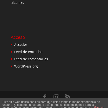
alcance.
Acceso
Acceder
Feed de entradas
Feed de comentarios
WordPress.org
Este sitio web utiliza cookies para que usted tenga la mejor experiencia de
Diseñado por
Elegant Themes
| Desarrollado por
usuario. Si continúa navegando está dando su consentimiento para la
aceptación de las mencionadas cookies y la aceptación de nuestra
política de