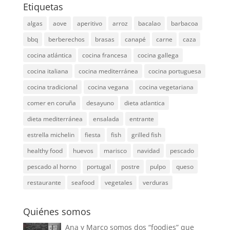
Etiquetas
algas
aove
aperitivo
arroz
bacalao
barbacoa
bbq
berberechos
brasas
canapé
carne
caza
cocina atlántica
cocina francesa
cocina gallega
cocina italiana
cocina mediterránea
cocina portuguesa
cocina tradicional
cocina vegana
cocina vegetariana
comer en coruña
desayuno
dieta atlantica
dieta mediterránea
ensalada
entrante
estrella michelin
fiesta
fish
grilled fish
healthy food
huevos
marisco
navidad
pescado
pescado al horno
portugal
postre
pulpo
queso
restaurante
seafood
vegetales
verduras
Quiénes somos
Ana y Marco somos dos “foodies” que