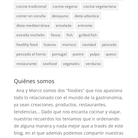
cocina tradicional
cocina vegana
cocina vegetariana
comer en coruña
desayuno
dieta atlantica
dieta mediterránea
ensalada
entrante
estrella michelin
fiesta
fish
grilled fish
healthy food
huevos
marisco
navidad
pescado
pescado al horno
portugal
postre
pulpo
queso
restaurante
seafood
vegetales
verduras
Quiénes somos
Ana y Marco somos dos “foodies” que nos apasiona
todo lo relacionado con el mundo de la gastronomía,
ya sean creaciones, productos, restaurantes,
tendencias… Dado que nos encanta cocinar y viajar,
nuestros recuerdos los teníamos que ir ordenando
de alguna manera y nada mejor que a través de este
blog, en el que además podemos compartir nuestras