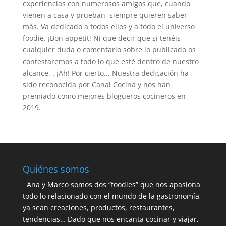
experiencias con numerosos amigos que, cuando
vienen a casa y prueban, siempre quieren saber
más. Va dedicado a todos ellos y a todo el universo
foodie. ¡Bon appetit! Ni que decir que si tenéis
cualquier duda o comentario sobre lo publicado os
contestaremos a todo lo que esté dentro de nuestro
alcance. . ¡Ah! Por cierto... Nuestra dedicación ha
sido reconocida por Canal Cocina y nos han
premiado como mejores blogueros cocineros en
2019.
Quiénes somos
Ana y Marco somos dos “foodies” que nos apasiona
todo lo relacionado con el mundo de la gastronomía,
ya sean creaciones, productos, restaurantes,
tendencias… Dado que nos encanta cocinar y viajar,