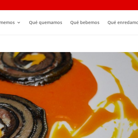
omemos
Qué quemamos
Qué bebemos
Qué enredam