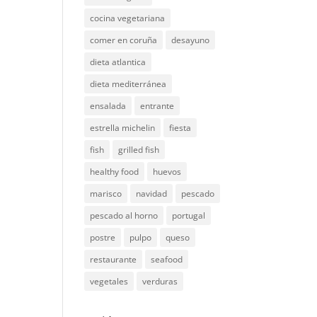
cocina vegetariana
comer en coruña
desayuno
dieta atlantica
dieta mediterránea
ensalada
entrante
estrella michelin
fiesta
fish
grilled fish
healthy food
huevos
marisco
navidad
pescado
pescado al horno
portugal
postre
pulpo
queso
restaurante
seafood
vegetales
verduras