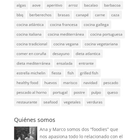
algas
aove
aperitivo
arroz
bacalao
barbacoa
bbq
berberechos
brasas
canapé
carne
caza
cocina atlántica
cocina francesa
cocina gallega
cocina italiana
cocina mediterránea
cocina portuguesa
cocina tradicional
cocina vegana
cocina vegetariana
comer en coruña
desayuno
dieta atlantica
dieta mediterránea
ensalada
entrante
estrella michelin
fiesta
fish
grilled fish
healthy food
huevos
marisco
navidad
pescado
pescado al horno
portugal
postre
pulpo
queso
restaurante
seafood
vegetales
verduras
Quiénes somos
Ana y Marco somos dos “foodies” que
nos apasiona todo lo relacionado con el