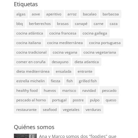
Etiquetas
algas
aove
aperitivo
arroz
bacalao
barbacoa
bbq
berberechos
brasas
canapé
carne
caza
cocina atlántica
cocina francesa
cocina gallega
cocina italiana
cocina mediterránea
cocina portuguesa
cocina tradicional
cocina vegana
cocina vegetariana
comer en coruña
desayuno
dieta atlantica
dieta mediterránea
ensalada
entrante
estrella michelin
fiesta
fish
grilled fish
healthy food
huevos
marisco
navidad
pescado
pescado al horno
portugal
postre
pulpo
queso
restaurante
seafood
vegetales
verduras
Quiénes somos
Ana y Marco somos dos “foodies” que